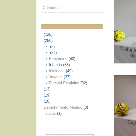
Contactos
(129)
(256)
•
(8)
•
(34)
•
Benjamins
(43)
• Infantis (53)
•
Iniciados
(49)
•
Juvenis
(37)
•
Futebol Feminino
(32)
(13)
(19)
(10)
Departamento Médico
(8)
Títulos
(1)