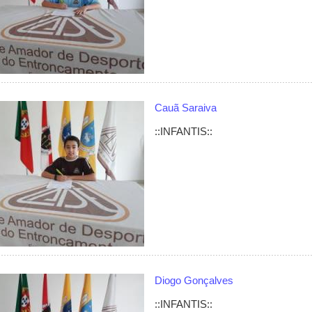
Cauã Saraiva
::INFANTIS::
Diogo Gonçalves
::INFANTIS::