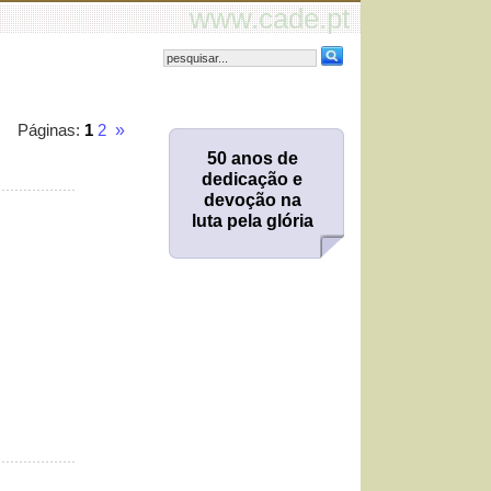
www.cade.pt
Páginas:
1
2
»
50 anos de
dedicação e
devoção na
luta pela glória