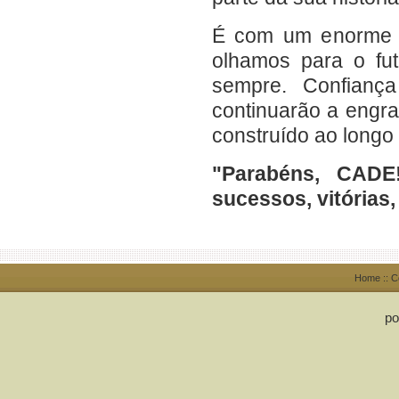
É com um enorme s
olhamos para o fu
sempre. Confian
continuarão a engra
construído ao longo
"Parabéns, CAD
sucessos, vitórias,
Home
::
C
po