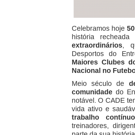
Celebramos hoje
50
história rechead
extraordinários
, q
Desportos do Ent
Maiores Clubes do
Nacional no Futeb
Meio século de
d
comunidade
do Ent
notável. O CADE tem
vida ativo e saudá
trabalho contín
treinadores, dirig
parte da sua história