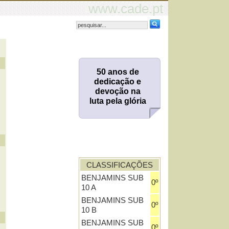
www.cade.pt
50 anos de
dedicação e
devoção na
luta pela glória
CLASSIFICAÇÕES
BENJAMINS SUB
0º
10 A
BENJAMINS SUB
0º
10 B
BENJAMINS SUB
0º