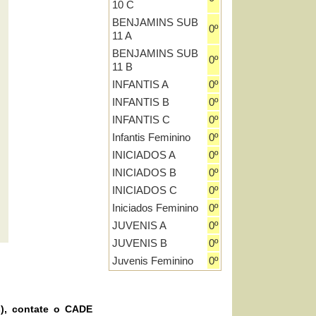
10 C
BENJAMINS SUB
0º
11 A
BENJAMINS SUB
0º
11 B
INFANTIS A
0º
INFANTIS B
0º
INFANTIS C
0º
Infantis Feminino
0º
INICIADOS A
0º
INICIADOS B
0º
INICIADOS C
0º
Iniciados Feminino
0º
JUVENIS A
0º
JUVENIS B
0º
Juvenis Feminino
0º
s), contate o CADE