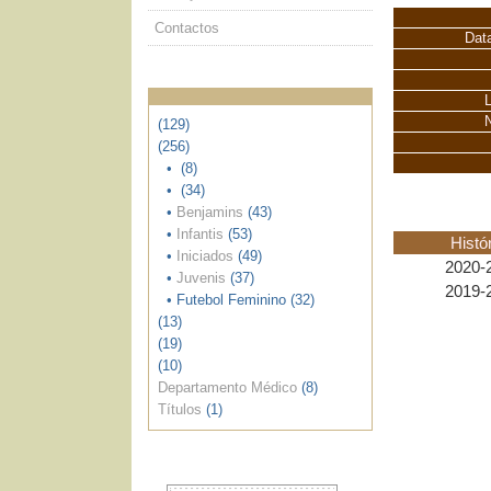
Contactos
Dat
L
(129)
(256)
•
(8)
•
(34)
•
Benjamins
(43)
•
Infantis
(53)
Histó
•
Iniciados
(49)
2020-
•
Juvenis
(37)
2019-
• Futebol Feminino (32)
(13)
(19)
(10)
Departamento Médico
(8)
Títulos
(1)