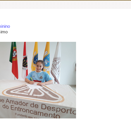
inino
simo