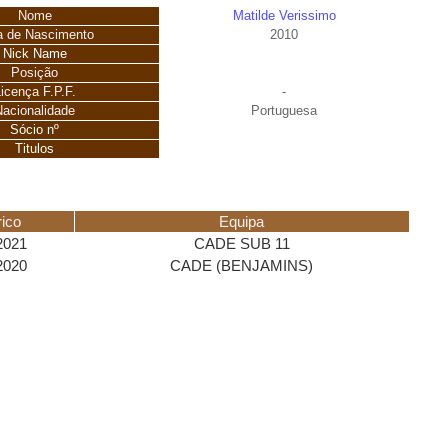
Nome
Matilde Verissimo
a de Nascimento
2010
Nick Name
Posição
icença F.P.F.
-
Nacionalidade
Portuguesa
Sócio nº
Titulos
rico
Equipa
2021
CADE SUB 11
2020
CADE (BENJAMINS)