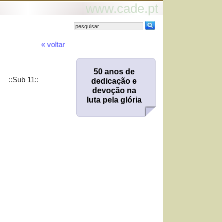
www.cade.pt
« voltar
50 anos de
::Sub 11::
dedicação e
devoção na
luta pela glória